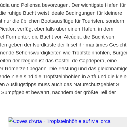
cúdia und Pollensa bevorzugen. Der wichtigste Hafen für
die ruhige Bucht weist ideale Bedingungen für kleinere
t nur die üblichen Bootsausflüge für Touristen, sondern
icafort verfügt ebenfalls über einen Hafen, in dem
el Formentor, die Bucht von Alcúdia, die Bucht von
fen geben der Nordküste der Insel ihr maritimes Gesicht
nnende Sehenswürdigkeiten wie Tropfsteinhöhlen, Burge
iten der Region ist das Castell de Capdepera, eine
der Römerzeit begann. Die Festung und das gleichnamig
nde Ziele sind die Tropfsteinhöhlen in Artà und die klei
r den Ausflugstipps muss auch das Naturschutzgebiet S‘
s Sumpfgebiet bewahrt, nachdem der größte Teil der