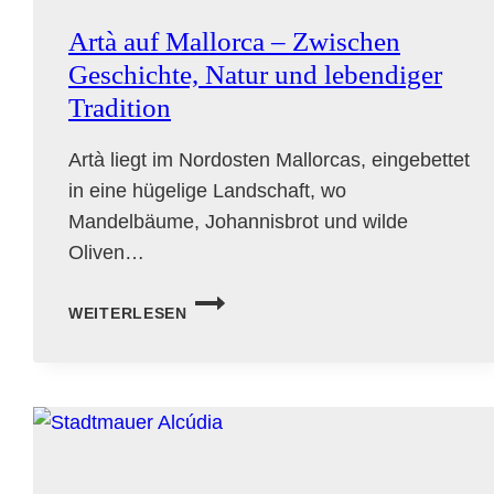
Artà auf Mallorca – Zwischen
Geschichte, Natur und lebendiger
Tradition
Artà liegt im Nordosten Mallorcas, eingebettet
in eine hügelige Landschaft, wo
Mandelbäume, Johannisbrot und wilde
Oliven…
ARTÀ
WEITERLESEN
AUF
MALLORCA
–
ZWISCHEN
GESCHICHTE,
NATUR
UND