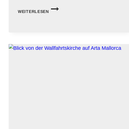
COVES
WEITERLESEN
D’ARTÀ
–
TROPFSTEINHÖHLEN
VOLLER
GEHEIMNISSE