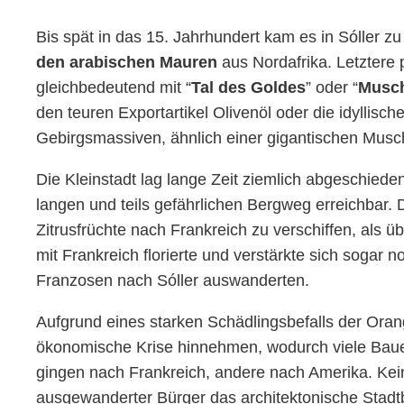
Bis spät in das 15. Jahrhundert kam es in Sóller z
den arabischen Mauren
aus Nordafrika. Letztere 
gleichbedeutend mit “
Tal des Goldes
” oder “
Musc
den teuren Exportartikel Olivenöl oder die idyllisc
Gebirgsmassiven, ähnlich einer gigantischen Musc
Die Kleinstadt lag lange Zeit ziemlich abgeschied
langen und teils gefährlichen Bergweg erreichbar. 
Zitrusfrüchte nach Frankreich zu verschiffen, als
mit Frankreich florierte und verstärkte sich sogar 
Franzosen nach Sóller auswanderten.
Aufgrund eines starken Schädlingsbefalls der Ora
ökonomische Krise hinnehmen, wodurch viele Bau
gingen nach Frankreich, andere nach Amerika. Kei
ausgewanderter Bürger das architektonische Stadt