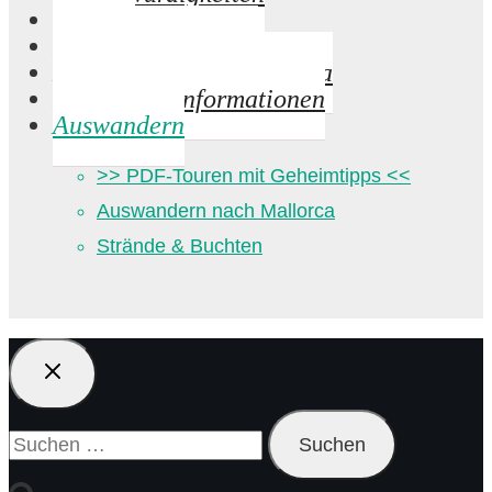
Strände
Palma de Mallorca
Mandelblüte auf Mallorca
Praktische Informationen
Auswandern
>> PDF-Touren mit Geheimtipps <<
Auswandern nach Mallorca
Strände & Buchten
Suchen
nach: