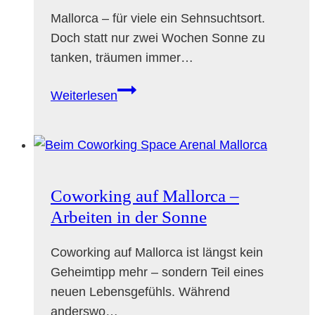
Mallorca – für viele ein Sehnsuchtsort.
Doch statt nur zwei Wochen Sonne zu
tanken, träumen immer…
Job
Weiterlesen
auf
Mallorca
finden
–
Arbeiten,
Coworking auf Mallorca –
wo
Arbeiten in der Sonne
andere
Urlaub
Coworking auf Mallorca ist längst kein
machen
Geheimtipp mehr – sondern Teil eines
neuen Lebensgefühls. Während
anderswo…