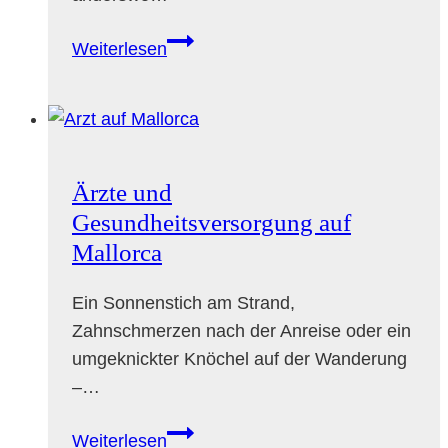
Coworking
Weiterlesen
auf
Mallorca
–
Arbeiten
in
Ärzte und
der
Gesundheitsversorgung auf
Sonne
Mallorca
Ein Sonnenstich am Strand,
Zahnschmerzen nach der Anreise oder ein
umgeknickter Knöchel auf der Wanderung
–…
Ärzte
Weiterlesen