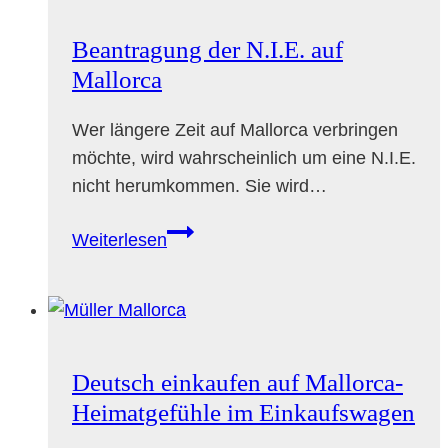
Mallorca
–
Beantragung der N.I.E. auf
Wohnungssuche
Mallorca
2026
Wer längere Zeit auf Mallorca verbringen
möchte, wird wahrscheinlich um eine N.I.E.
nicht herumkommen. Sie wird…
Beantragung
Weiterlesen
der
N.I.E.
auf
Mallorca
Deutsch einkaufen auf Mallorca-
Heimatgefühle im Einkaufswagen