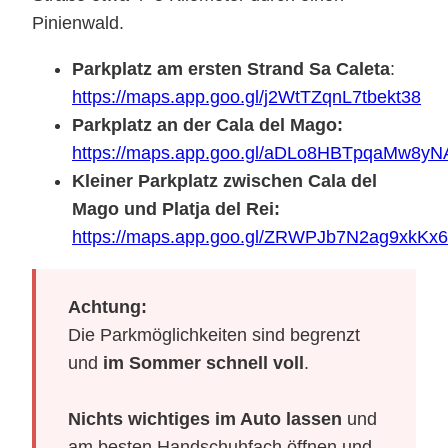
Pinienwald.
Parkplatz am ersten Strand Sa Caleta
:
https://maps.app.goo.gl/j2WtTZqnL7tbekt38
Parkplatz an der Cala del Mago:
https://maps.app.goo.gl/aDLo8HBTpqaMw8yN
Kleiner Parkplatz zwischen Cala del
Mago und Platja del Rei:
https://maps.app.goo.gl/ZRWPJb7N2ag9xkKx6
Achtung:
Die Parkmöglichkeiten sind begrenzt
und
im Sommer schnell voll
.
Nichts wichtiges im Auto lassen
und
am besten Handschuhfach öffnen und